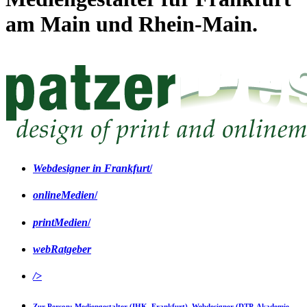
am Main und Rhein-Main.
Webdesigner
in Frankfurt
/
online
Medien
/
print
Medien
/
web
Ratgeber
/
>
Zur Person:
Mediengestalter (IHK, Frankfurt), Webdesigner (DTP-Akademie,