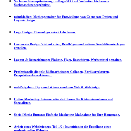
Suchmaschinenoptimierung:
onPage-SEO auf Webseiten für bessere
Suchmaschinenergebnisse.
printMedien:
Mediengestalter für Entwicklung von Corporate Design und
Layout-Design.
Logo Design:
Firmenlogo entwickeln lassen.
Corporate Design:
Visitenkarten, Briefbögen und weitere Geschäftsunterlagen
erstellen.
Layout & Reinzeichnung:
Plakate, Flyer, Broschüren, Werbemittel gestalten.
Professionelle digitale Bildbearbeitung:
Collagen, Farbkorrekturen,
Perspektivenkorrekturen...
webRatgeber:
Tipps und Wissen rund ums Web & Webdesign.
Online Marketing:
Internetseite als Chance für Kleinunternehmen und
Spezialisten.
Social Media Buttons:
Einfache Marketing-Maßnahme für Ihre Homepage.
Arbeit eines Webdesigners, Teil 1/2:
Investition in die Erstellung einer
professionellen Webseite.