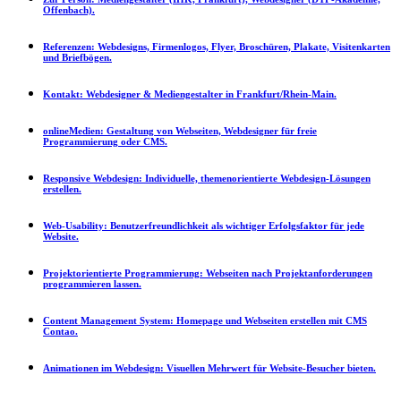
Offenbach).
Referenzen:
Webdesigns, Firmenlogos, Flyer, Broschüren, Plakate, Visitenkarten
und Briefbögen.
Kontakt:
Webdesigner & Mediengestalter in Frankfurt/Rhein-Main.
onlineMedien:
Gestaltung von Webseiten, Webdesigner für freie
Programmierung oder CMS.
Responsive Webdesign:
Individuelle, themenorientierte Webdesign-Lösungen
erstellen.
Web-Usability:
Benutzerfreundlichkeit als wichtiger Erfolgsfaktor für jede
Website.
Projektorientierte Programmierung:
Webseiten nach Projektanforderungen
programmieren lassen.
Content Management System:
Homepage und Webseiten erstellen mit CMS
Contao.
Animationen im Webdesign:
Visuellen Mehrwert für Website-Besucher bieten.